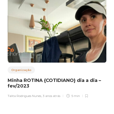
Organização
Minha ROTINA {COTIDIANO} dia a dia –
fev/2023
Talita Rodrigues Nunes
,
3 anos atrás
5 min