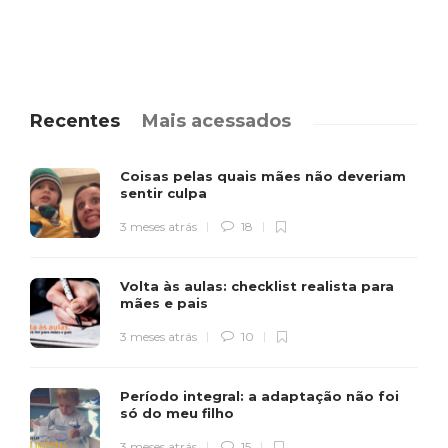
Recentes
Mais acessados
Coisas pelas quais mães não deveriam
sentir culpa
3 meses atrás
18
Volta às aulas: checklist realista para
mães e pais
3 meses atrás
10
Período integral: a adaptação não foi
só do meu filho
3 meses atrás
15