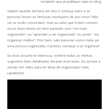
completo que já publiquei aqui no blog.
Sabem quando termina um ano e começa outro e as
pessoas fazem as famosas resoluções de ano novo? Não
sei se vocês concordam, mas eu acho que é bem comum
essas listas terem um item parecido com “ser mais
organizado” ou “aprender a ser organizada” ou ainda ” me
organizar melhor”. Pois bem, não basta ter como meta ser
uma pessoa organizada, é preciso começar a se organizar!
Se esse assunto te interessa, confere todas as minhas
sugestões bem detalhadas durante esse texto. Ou assiste à
versão em vídeo para ter dicas de organização mais
rapidinhas!