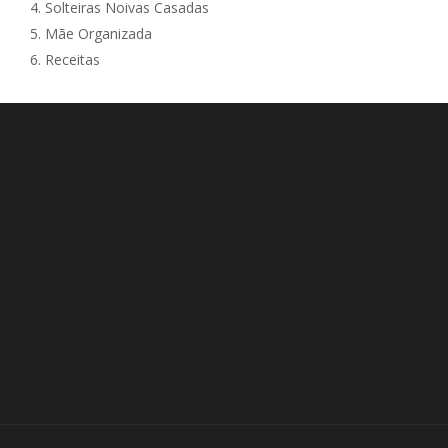
4.
Solteiras Noivas Casadas
5.
Mãe Organizada
6.
Receitas