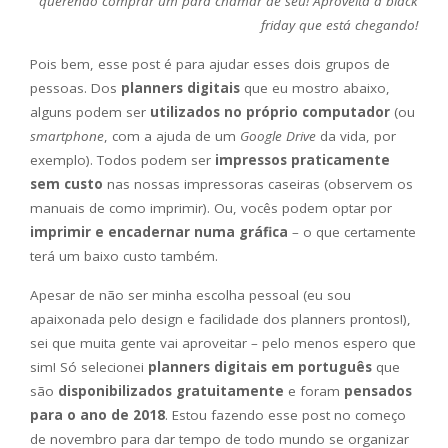
querendo comprar um para chamar de seu! Aproveita a black
friday que está chegando!
Pois bem, esse post é para ajudar esses dois grupos de
pessoas. Dos
planners digitais
que eu mostro abaixo,
alguns podem ser
utilizados no próprio computador
(ou
smartphone
, com a ajuda de um
Google Drive
da vida, por
exemplo). Todos podem ser
impressos praticamente
sem custo
nas nossas impressoras caseiras (observem os
manuais de como imprimir). Ou, vocês podem optar por
imprimir e encadernar numa gráfica
– o que certamente
terá um baixo custo também.
Apesar de não ser minha escolha pessoal (eu sou
apaixonada pelo design e facilidade dos planners prontos!),
sei que muita gente vai aproveitar – pelo menos espero que
sim! Só selecionei
planners digitais em português
que
são
disponibilizados gratuitamente
e foram
pensados
para o ano de 2018
. Estou fazendo esse post no começo
de novembro para dar tempo de todo mundo se organizar