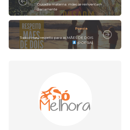
Ousadia materna: mães se reinventam
diariamente
Poesia
Todo o meu respeito para as MÃES DE DOIS
{POESIA}