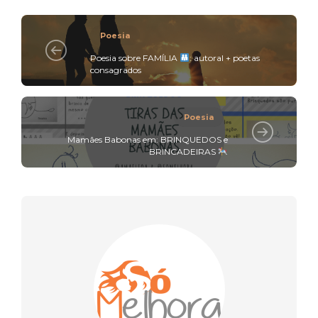
Poesia
Poesia sobre FAMÍLIA
: autoral + poetas
consagrados
Poesia
Mamães Babonas em: BRINQUEDOS e
BRINCADEIRAS