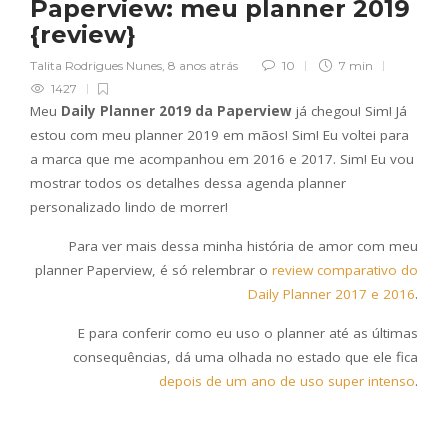
Paperview: meu planner 2019
{review}
Talita Rodrigues Nunes
,
8 anos atrás
10
7 min
1427
Meu
Daily Planner 2019 da Paperview
já chegou! Sim! Já
estou com meu planner 2019 em mãos! Sim! Eu voltei para
a marca que me acompanhou em 2016 e 2017. Sim! Eu vou
mostrar todos os detalhes dessa agenda planner
personalizado lindo de morrer!
Para ver mais dessa minha história de amor com meu
planner Paperview, é só relembrar o
review comparativo do
Daily Planner 2017 e 2016
.
E para conferir como eu uso o planner até as últimas
consequências, dá uma olhada no estado que ele fica
depois de um ano de uso super intenso
.