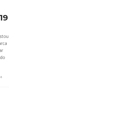
19
estou
arca
ar
ndo
ra