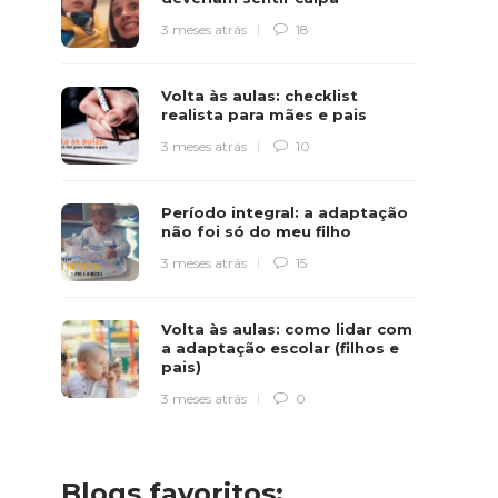
3 meses atrás
18
Volta às aulas: checklist
realista para mães e pais
3 meses atrás
10
Período integral: a adaptação
não foi só do meu filho
3 meses atrás
15
Volta às aulas: como lidar com
a adaptação escolar (filhos e
pais)
3 meses atrás
0
Blogs favoritos: