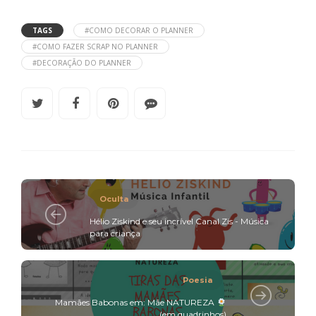
TAGS
#COMO DECORAR O PLANNER
#COMO FAZER SCRAP NO PLANNER
#DECORAÇÃO DO PLANNER
Oculta
Hélio Ziskind e seu incrível Canal Zis - Música
para criança
Poesia
Mamães Babonas em: Mãe NATUREZA
(em quadrinhos)