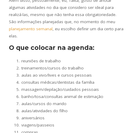
Além disso, pessoalmente, eu, Talita, gosto de anotar
algumas atividades no dia que considero ser ideal para
realizá-las, mesmo que não tenha essa obrigatoriedade.
São informações planejadas que, no momento do meu
planejamento semanal
, eu escolho definir um dia certo para
elas.
O que colocar na agenda:
reuniões de trabalho
treinamentos/cursos do trabalho
aulas ao vivo/lives e cursos pessoais
consultas médicas/dentistas da família
massagem/depilação/cuidados pessoais
banho/tosa/consultas animal de estimação
aulas/cursos do marido
aulas/atividades do filho
aniversários
viagens/passeios
compras