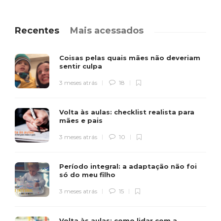
Recentes
Mais acessados
Coisas pelas quais mães não deveriam
sentir culpa
3 meses atrás
18
Volta às aulas: checklist realista para
mães e pais
3 meses atrás
10
Período integral: a adaptação não foi
só do meu filho
3 meses atrás
15
Volta às aulas: como lidar com a