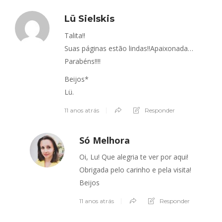
Lü Sielskis
Talita!!
Suas páginas estão lindas!!Apaixonada…
Parabéns!!!!
Beijos*
Lü.
11 anos atrás
Responder
Só Melhora
Oi, Lu! Que alegria te ver por aqui!
Obrigada pelo carinho e pela visita!
Beijos
11 anos atrás
Responder