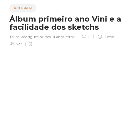
Vida Real
Álbum primeiro ano Vini e a
facilidade dos sketchs
Talita Rodrigues Nunes
,
11 anos atrás
2
3 min
527