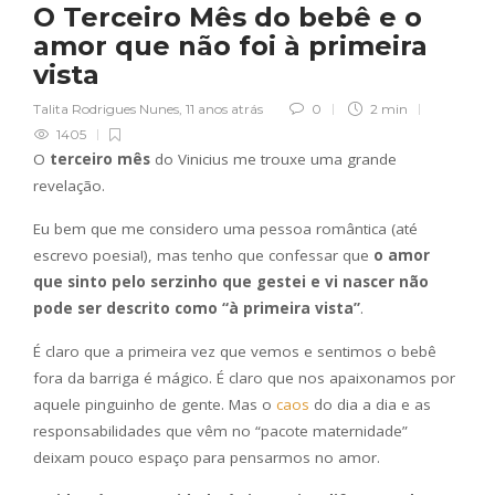
O Terceiro Mês do bebê e o
amor que não foi à primeira
vista
Talita Rodrigues Nunes
,
11 anos atrás
0
2 min
1405
O
terceiro mês
do Vinicius me trouxe uma grande
revelação.
Eu bem que me considero uma pessoa romântica (até
escrevo poesia!), mas tenho que confessar que
o amor
que sinto pelo serzinho que gestei e vi nascer não
pode ser descrito como “à primeira vista”
.
É claro que a primeira vez que vemos e sentimos o bebê
fora da barriga é mágico. É claro que nos apaixonamos por
aquele pinguinho de gente. Mas o
caos
do dia a dia e as
responsabilidades que vêm no “pacote maternidade”
deixam pouco espaço para pensarmos no amor.