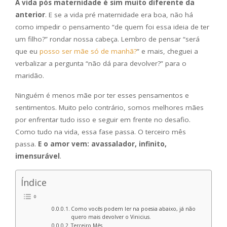
A vida pós maternidade é sim muito diferente da
anterior
. E se a vida pré maternidade era boa, não há
como impedir o pensamento “de quem foi essa ideia de ter
um filho?” rondar nossa cabeça. Lembro de pensar “será
que eu
posso ser mãe só de manhã?
” e mais, cheguei a
verbalizar a pergunta “não dá para devolver?” para o
maridão.
Ninguém é menos mãe por ter esses pensamentos e
sentimentos. Muito pelo contrário, somos melhores mães
por enfrentar tudo isso e seguir em frente no desafio.
Como tudo na vida, essa fase passa. O terceiro mês
passa.
E o amor vem: avassalador, infinito,
imensurável
.
Índice
Como vocês podem ler na poesia abaixo, já não
quero mais devolver o Vinicius.
Terceiro Mês