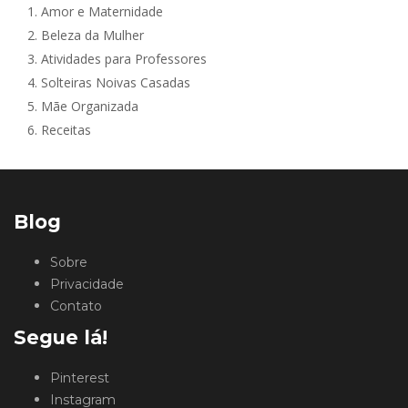
1.
Amor e Maternidade
2.
Beleza da Mulher
3.
Atividades para Professores
4.
Solteiras Noivas Casadas
5.
Mãe Organizada
6.
Receitas
Blog
Sobre
Privacidade
Contato
Segue lá!
Pinterest
Instagram