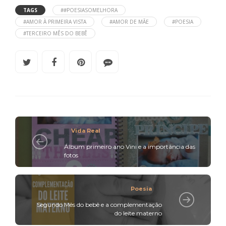
TAGS
##POESIASOMELHORA
#AMOR À PRIMEIRA VISTA
#AMOR DE MÃE
#POESIA
#TERCEIRO MÊS DO BEBÊ
Vida Real
Álbum primeiro ano Vini e a importância das
fotos
Poesia
Segundo Mês do bebê e a complementação
do leite materno