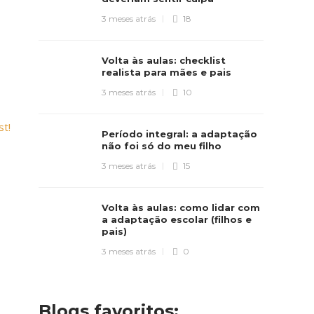
3 meses atrás
18
Volta às aulas: checklist
realista para mães e pais
3 meses atrás
10
st!
Período integral: a adaptação
não foi só do meu filho
3 meses atrás
15
Volta às aulas: como lidar com
a adaptação escolar (filhos e
pais)
3 meses atrás
0
Blogs favoritos: