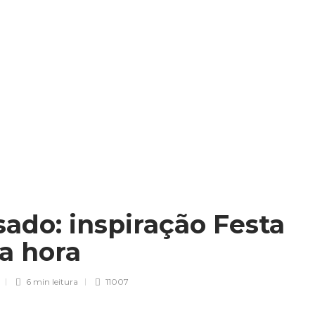
sado: inspiração Festa
ma hora
6 min
leitura
11007