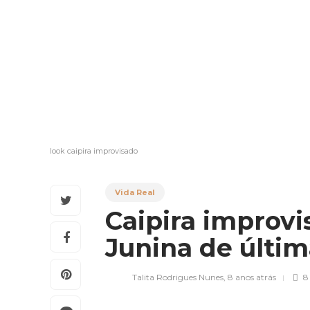
look caipira improvisado
Vida Real
Caipira improvi
Junina de últi
Talita Rodrigues Nunes
,
8 anos atrás
8