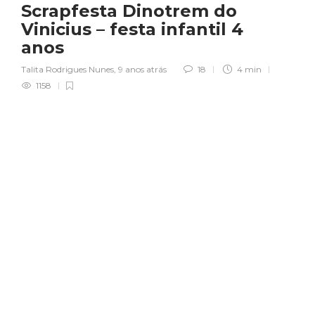
Scrapfesta Dinotrem do
Vinicius – festa infantil 4
anos
Talita Rodrigues Nunes
,
9 anos atrás
18
4 min
1158