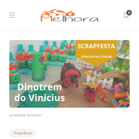
0
scrapfesta dinotrem
Vida Real