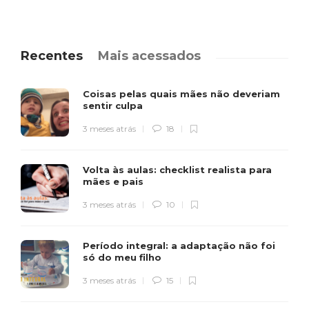
Recentes
Mais acessados
Coisas pelas quais mães não deveriam
sentir culpa
3 meses atrás
18
Volta às aulas: checklist realista para
mães e pais
3 meses atrás
10
Período integral: a adaptação não foi
só do meu filho
3 meses atrás
15