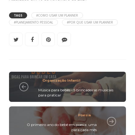
TAGS
#COMO USAR UM PLANNER
#PLANEJAMENTO PESSOAL
#POR QUE USAR UM PLANNER
Organização Infantil
Música para bebês - 5 brincadeiras musicais
para praticar
Poesia
O primeiro ano do bebê em poesia: uma
para cada mês