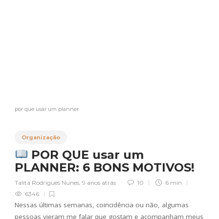
por que usar um planner
Organização
POR QUE usar um
PLANNER: 6 BONS MOTIVOS!
Talita Rodrigues Nunes
,
9 anos atrás
10
6 min
6346
Nessas últimas semanas, coincidência ou não, algumas
pessoas vieram me falar que gostam e acompanham meus