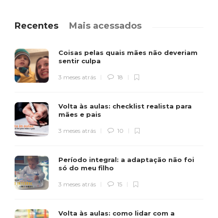
Recentes
Mais acessados
Coisas pelas quais mães não deveriam
sentir culpa
3 meses atrás
18
Volta às aulas: checklist realista para
mães e pais
3 meses atrás
10
Período integral: a adaptação não foi
só do meu filho
3 meses atrás
15
Volta às aulas: como lidar com a