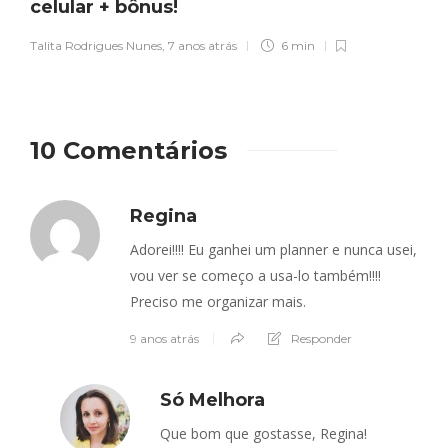
celular + bônus!
Talita Rodrigues Nunes
,
7 anos atrás
6 min
10 Comentários
Regina
Adorei!!!! Eu ganhei um planner e nunca usei,
vou ver se começo a usa-lo também!!!!
Preciso me organizar mais.
9 anos atrás
Responder
Só Melhora
Que bom que gostasse, Regina!