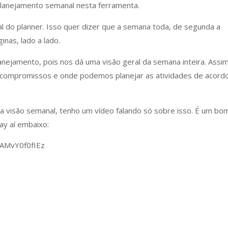
planejamento semanal nesta ferramenta.
l do planner. Isso quer dizer que a semana toda, de segunda a
nas, lado a lado.
planejamento, pois nos dá uma visão geral da semana inteira. Assi
s compromissos e onde podemos planejar as atividades de acord
a visão semanal, tenho um vídeo falando só sobre isso. É um bo
ay aí embaixo:
AMvY0f0fIEz