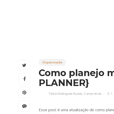
Organização
Como planejo 
PLANNER}
Talita Rodrigues Nunes
,
2 anos atrás
1
Esse post é uma atualização de como pla