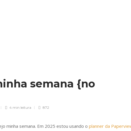
minha semana {no
4 min
leitura
872
nejo minha semana. Em 2025 estou usando o
planner da Papervie