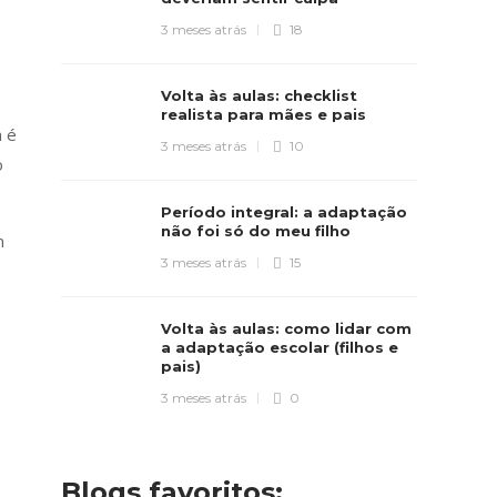
3 meses atrás
18
Volta às aulas: checklist
realista para mães e pais
m é
3 meses atrás
10
o
Período integral: a adaptação
não foi só do meu filho
m
3 meses atrás
15
Volta às aulas: como lidar com
a adaptação escolar (filhos e
pais)
3 meses atrás
0
Blogs favoritos: