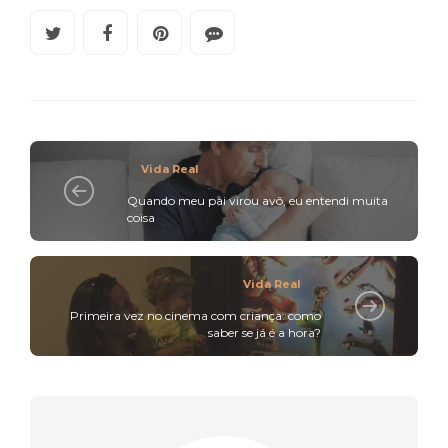
Vida Real
Quando meu pai virou avô, eu entendi muita
coisa
Vida Real
Primeira vez no cinema com criança: como
saber se já é a hora?