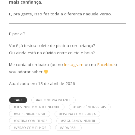
mais confiança.
E, pra gente, isso fez toda a diferença naquele verão.
E por aí?
Você já testou colete de piscina com criança?
Ou ainda está na dúvida entre colete e boia?
Me conta aí embaixo (ou no
Instagram
ou no
Facebbok
) —
vou adorar saber
Atualizado em 13 de abril de 2026
TAGS
#AUTONOMIA INFANTIL
#DESENVOLVIMENTO INFANTIL
#EXPERIÊNCIAS REAIS
#MATERNIDADE REAL
#PISCINA COM CRIANÇA
#ROTINA COM FILHOS
#SEGURANÇA INFANTIL
#VERÃO COM FILHOS
#VIDA REAL