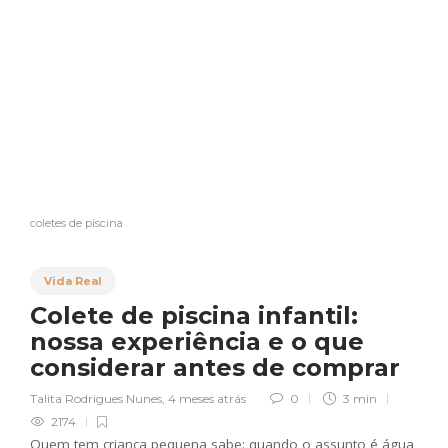
coletes de piscina
Vida Real
Colete de piscina infantil:
nossa experiência e o que
considerar antes de comprar
Talita Rodrigues Nunes
,
4 meses atrás
0
3 min
2174
Quem tem criança pequena sabe: quando o assunto é água,