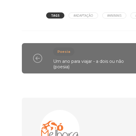
TAGS
#ADAPTAÇÃO
#ANIMAIS
Poesia
Um ano para viajar - a dois ou não
(poesia)