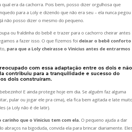
u qual era da cachorra. Pois bem, posso dizer orgulhosa que
nquedo para a Loly e dizendo que não era seu – ela nunca pegou
. Já não posso dizer o mesmo do pequeno.
upa ou fraldinha do bebê e trazer para o cachorro cheirar antes
egamos a fazer isso. O que fizemos foi
deixar o bebê conforto
nto,
para que a Loly cheirasse o Vinicius antes de entrarmos
preocupado com essa adaptação entre os dois e não
la contribuiu para a tranquilidade e sucesso do
 os dois construíram.
bebezinho! E ainda protege hoje em dia. Se alguém faz alguma
tar, pular ou jogar ele pra cima), ela fica bem agitada e late muito
s (a Loly não é de latir).
o carinho que o Vinicius tem com ela.
O pequeno ajuda a dar
o abraços na bigoduda, convida ela para brincar diariamente. Ele