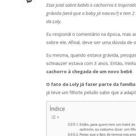
Esse post sobre bebês e cachorros é inspirad
grávida (será que o baby já nasceu?) e tem 2
da Loly.
Eu respondi o comentário na época, mas ac
sobre ele. Afinal, deve ser uma dúvida de o
Eu mesma, quando estava grávida, pesquis
schnauzer estava com 3 anos. Então, minh
cachorro à chegada de um novo bebê
.
O fato da Loly já fazer parte da famíli
já teve um filhote peludo sabe que a adap
Índice
Então, para quem tem um bebê de 
cachorro, eu costumo dizer: um filh
Penso que o fato de termos nos pre