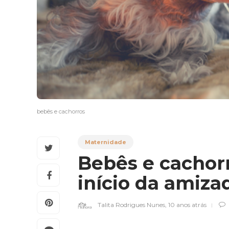
bebês e cachorros
Maternidade
Bebês e cachorr
início da amiz
Talita Rodrigues Nunes
,
10 anos atrás