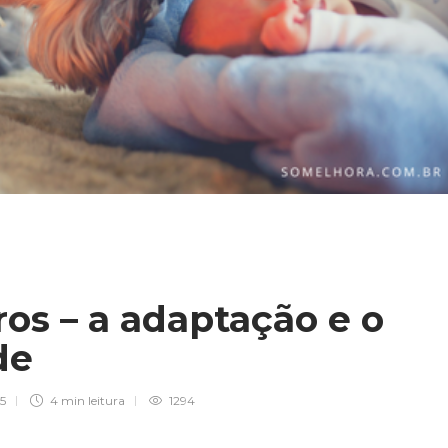
os – a adaptação e o
ade
5
4 min
leitura
1294