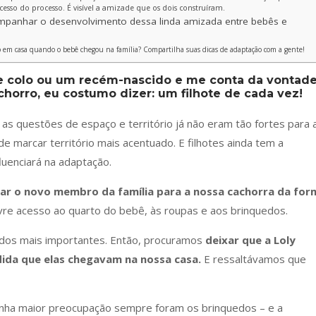
cesso do processo. É visível a amizade que os dois construíram.
ompanhar o desenvolvimento dessa linda amizada entre bebês e
 em casa quando o bebê chegou na família? Compartilha suas dicas de adaptação com a gente!
e colo ou um recém-nascido e me conta da vontad
chorro, eu costumo dizer:
um filhote de cada vez!
s questões de espaço e território já não eram tão fortes para 
 de marcar território mais acentuado. E filhotes ainda tem a
luenciará na adaptação.
ar o novo membro da família para a nossa cachorra da for
vre acesso ao quarto do bebê, às roupas e aos brinquedos.
idos mais importantes. Então, procuramos
deixar que a Loly
edida que elas chegavam na nossa casa.
E ressaltávamos que
nha maior preocupação sempre foram os brinquedos – e a