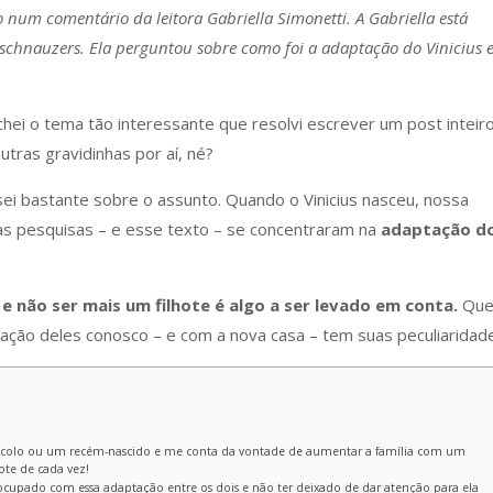
o num comentário da leitora Gabriella Simonetti. A Gabriella está
 schnauzers. Ela perguntou sobre como foi a adaptação do Vinicius 
hei o tema tão interessante que resolvi escrever um post inteir
utras gravidinhas por aí, né?
ei bastante sobre o assunto. Quando o Vinicius nasceu, nossa
as pesquisas – e esse texto – se concentraram na
adaptação d
a e não ser mais um filhote é algo a ser levado em conta.
Qu
tação deles conosco – e com a nova casa – tem suas peculiaridad
colo ou um recém-nascido e me conta da vontade de aumentar a família com um
ote de cada vez!
ocupado com essa adaptação entre os dois e não ter deixado de dar atenção para ela