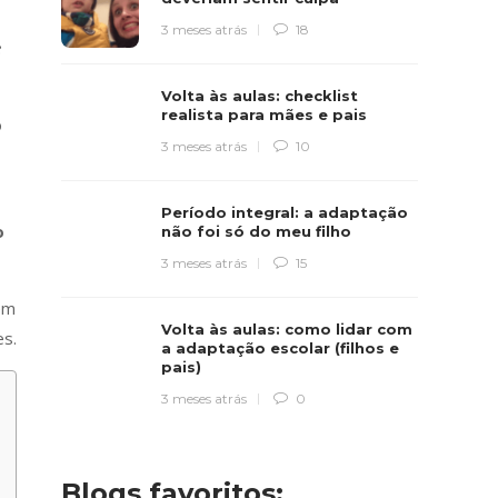
3 meses atrás
18
e
Volta às aulas: checklist
realista para mães e pais
o
3 meses atrás
10
Período integral: a adaptação
o
não foi só do meu filho
3 meses atrás
15
em
Volta às aulas: como lidar com
es.
a adaptação escolar (filhos e
pais)
3 meses atrás
0
Blogs favoritos: