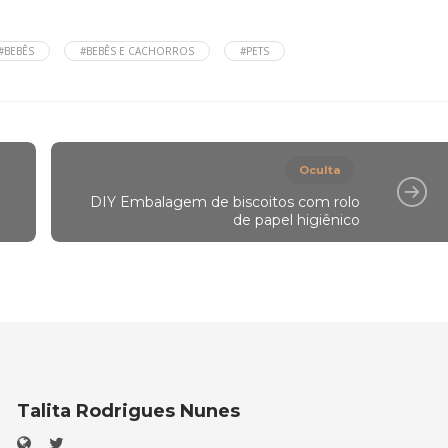
#BEBÊS
#BEBÊS E CACHORROS
#PETS
Oculta
DIY Embalagem de biscoitos com rolo
de papel higiênico
Talita Rodrigues Nunes