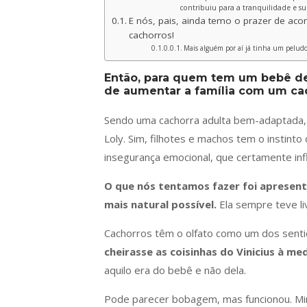
contribuiu para a tranquilidade e su
E nós, pais, ainda temo o prazer de ac
cachorros!
Mais alguém por aí já tinha um peludo
Então, para quem tem um bebê d
de aumentar a família com um ca
Sendo uma cachorra adulta bem-adaptada, a
Loly. Sim, filhotes e machos tem o instinto
insegurança emocional, que certamente inf
O que nós tentamos fazer foi apresent
mais natural possível.
Ela sempre teve li
Cachorros têm o olfato como um dos sent
cheirasse as coisinhas do Vinicius à m
aquilo era do bebê e não dela.
Pode parecer bobagem, mas funcionou. Mi