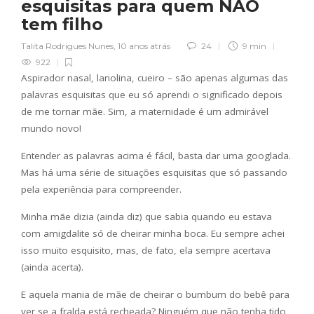
esquisitas para quem NÃO
tem filho
Talita Rodrigues Nunes
,
10 anos atrás
24
9 min
922
Aspirador nasal, lanolina, cueiro – são apenas algumas das
palavras esquisitas que eu só aprendi o significado depois
de me tornar mãe. Sim, a maternidade é um admirável
mundo novo!
Entender as palavras acima é fácil, basta dar uma googlada.
Mas há uma série de situações esquisitas que só passando
pela experiência para compreender.
Minha mãe dizia (ainda diz) que sabia quando eu estava
com amigdalite só de cheirar minha boca. Eu sempre achei
isso muito esquisito, mas, de fato, ela sempre acertava
(ainda acerta).
E aquela mania de mãe de cheirar o bumbum do bebê para
ver se a fralda está recheada? Ninguém que não tenha tido