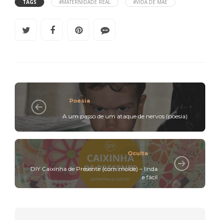
TAGS
#MATERNIDADE REAL
#VIDA DE MÃE
Poesia
A um passo de um ataque de nervos (poesia)
Oculta
DIY Caixinha de Presente (com molde) – linda
e fácil