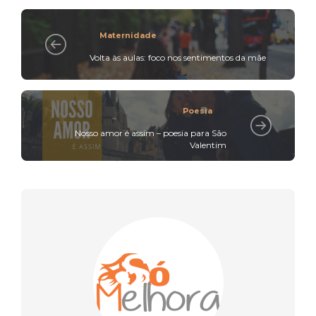
Maternidade
Volta às aulas: foco nos sentimentos da mãe
Poesia
Nosso amor é assim – poesia para São
Valentim