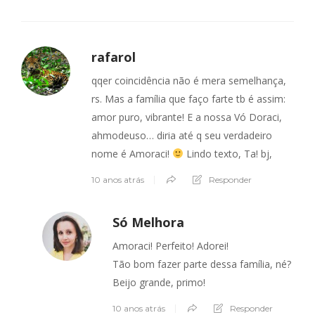
rafarol
qqer coincidência não é mera semelhança,
rs. Mas a família que faço farte tb é assim:
amor puro, vibrante! E a nossa Vó Doraci,
ahmodeuso… diria até q seu verdadeiro
nome é Amoraci!
Lindo texto, Ta! bj,
10 anos atrás
Responder
Só Melhora
Amoraci! Perfeito! Adorei!
Tão bom fazer parte dessa família, né?
Beijo grande, primo!
10 anos atrás
Responder