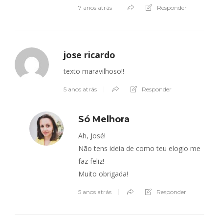
7 anos atrás
Responder
jose ricardo
texto maravilhoso!!
5 anos atrás
Responder
Só Melhora
Ah, José!
Não tens ideia de como teu elogio me
faz feliz!
Muito obrigada!
5 anos atrás
Responder