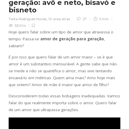
geração: avô e neto, bisavó e
bisneto
Talita Rodrigues Nunes
,
10 anos atrás
27
5 min
53004
Hoje quero falar sobre um tipo de amor que atravessa o
tempo. Passa-se
amor de geração para geração
,
sabiam?
É por isso que quero falar de um amor maior – se é que
amor é um substantivo mensurável. A gente sabe que não
se mede e não se quantifica o amor, mas vive tentando
encaixá-lo em métricas. Quem ama mais? Amo hoje mais
que ontem? Amor de mãe é maior que amor de filho?
Desconsiderem todas essas bobagens inadequadas. Vamos
falar do que realmente importa sobre o amor. Quero falar
de um amor que ultrapassa gerações.