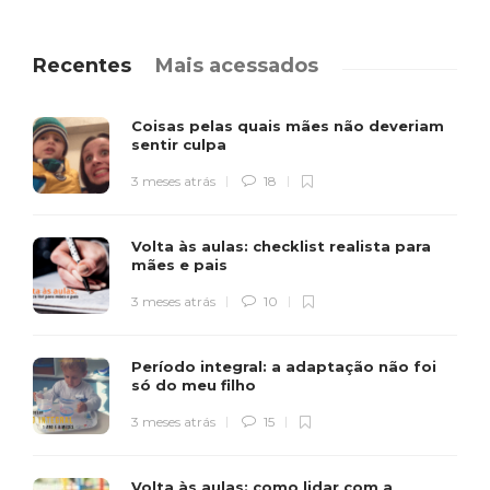
Recentes
Mais acessados
Coisas pelas quais mães não deveriam
sentir culpa
3 meses atrás
18
Volta às aulas: checklist realista para
mães e pais
3 meses atrás
10
Período integral: a adaptação não foi
só do meu filho
3 meses atrás
15
Volta às aulas: como lidar com a