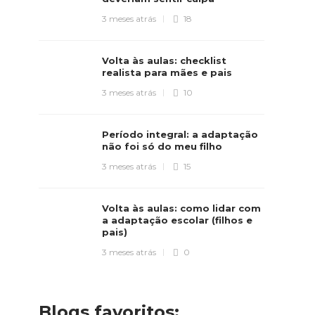
3 meses atrás
18
Volta às aulas: checklist
realista para mães e pais
3 meses atrás
10
Período integral: a adaptação
não foi só do meu filho
3 meses atrás
15
Volta às aulas: como lidar com
a adaptação escolar (filhos e
pais)
3 meses atrás
0
Blogs favoritos: