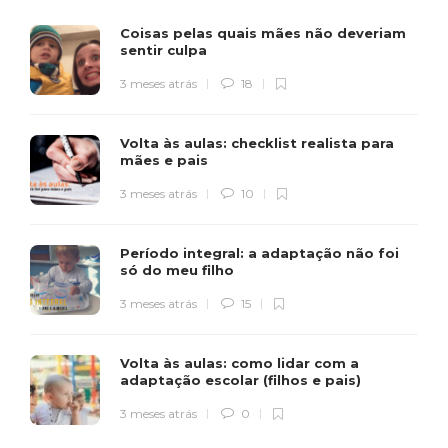
Coisas pelas quais mães não deveriam
sentir culpa
3 meses atrás
18
Volta às aulas: checklist realista para
mães e pais
3 meses atrás
10
Período integral: a adaptação não foi
só do meu filho
3 meses atrás
15
Volta às aulas: como lidar com a
adaptação escolar (filhos e pais)
3 meses atrás
0