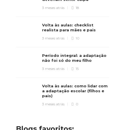
3 meses atrás
18
Volta às aulas: checklist
realista para mães e pais
3 meses atrás
10
Período integral: a adaptação
não foi só do meu filho
3 meses atrás
15
Volta às aulas: como lidar com
a adaptação escolar (filhos e
pais)
3 meses atrás
0
Blogs favoritos: