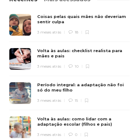
Coisas pelas quais mães não deveriam
sentir culpa
3 meses atrás
18
Volta às aulas: checklist realista para
mães e pais
3 meses atrás
10
Período integral: a adaptação não foi
só do meu filho
3 meses atrás
15
Volta às aulas: como lidar com a
adaptação escolar (filhos e pais)
3 meses atrás
0