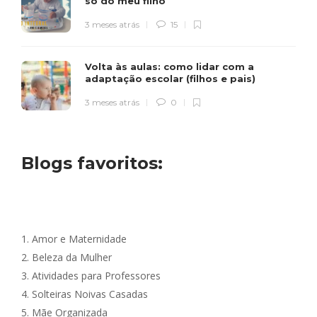
só do meu filho
3 meses atrás
15
Volta às aulas: como lidar com a
adaptação escolar (filhos e pais)
3 meses atrás
0
Blogs favoritos:
1.
Amor e Maternidade
2.
Beleza da Mulher
3.
Atividades para Professores
4.
Solteiras Noivas Casadas
5.
Mãe Organizada