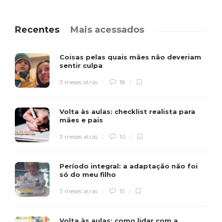
Recentes
Mais acessados
Coisas pelas quais mães não deveriam
sentir culpa
3 meses atrás
18
Volta às aulas: checklist realista para
mães e pais
3 meses atrás
10
Período integral: a adaptação não foi
só do meu filho
3 meses atrás
15
Volta às aulas: como lidar com a