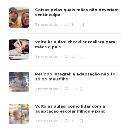
Coisas pelas quais mães não deveriam
sentir culpa
3 meses atrás
18
Volta às aulas: checklist realista para
mães e pais
3 meses atrás
10
Período integral: a adaptação não foi
só do meu filho
3 meses atrás
15
Volta às aulas: como lidar com a
adaptação escolar (filhos e pais)
3 meses atrás
0