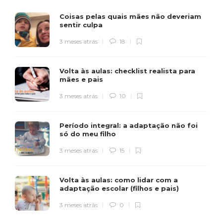
Coisas pelas quais mães não deveriam
sentir culpa
3 meses atrás
18
Volta às aulas: checklist realista para
mães e pais
3 meses atrás
10
Período integral: a adaptação não foi
só do meu filho
3 meses atrás
15
Volta às aulas: como lidar com a
adaptação escolar (filhos e pais)
3 meses atrás
0