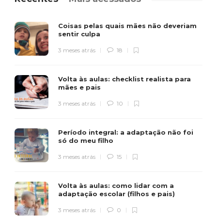
Coisas pelas quais mães não deveriam
sentir culpa
3 meses atrás
18
Volta às aulas: checklist realista para
mães e pais
3 meses atrás
10
Período integral: a adaptação não foi
só do meu filho
3 meses atrás
15
Volta às aulas: como lidar com a
adaptação escolar (filhos e pais)
3 meses atrás
0