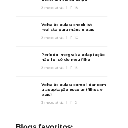
3 meses atrás
18
Volta às aulas: checklist
realista para mães e pais
3 meses atrás
10
Período integral: a adaptação
não foi só do meu filho
3 meses atrás
15
Volta às aulas: como lidar com
a adaptação escolar (filhos e
pais)
3 meses atrás
0
Blogs favoritos: