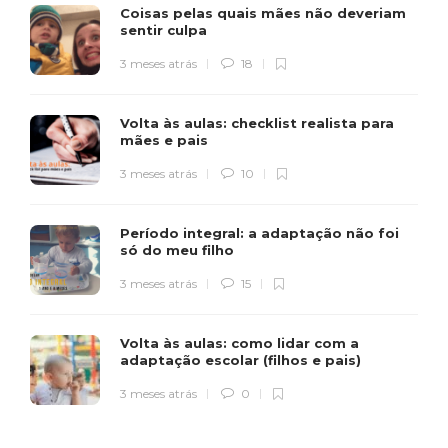
Coisas pelas quais mães não deveriam
sentir culpa
3 meses atrás
18
Volta às aulas: checklist realista para
mães e pais
3 meses atrás
10
Período integral: a adaptação não foi
só do meu filho
3 meses atrás
15
Volta às aulas: como lidar com a
adaptação escolar (filhos e pais)
3 meses atrás
0