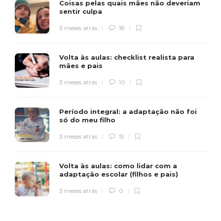
Coisas pelas quais mães não deveriam
sentir culpa
3 meses atrás
18
Volta às aulas: checklist realista para
mães e pais
3 meses atrás
10
Período integral: a adaptação não foi
só do meu filho
3 meses atrás
15
Volta às aulas: como lidar com a
adaptação escolar (filhos e pais)
3 meses atrás
0