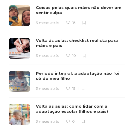
Coisas pelas quais mães não deveriam
sentir culpa
3 meses atrás
18
Volta às aulas: checklist realista para
mães e pais
3 meses atrás
10
Período integral: a adaptação não foi
só do meu filho
3 meses atrás
15
Volta às aulas: como lidar com a
adaptação escolar (filhos e pais)
3 meses atrás
0