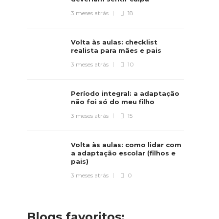
3 meses atrás
18
Volta às aulas: checklist
realista para mães e pais
3 meses atrás
10
Período integral: a adaptação
não foi só do meu filho
3 meses atrás
15
Volta às aulas: como lidar com
a adaptação escolar (filhos e
pais)
3 meses atrás
0
Blogs favoritos: