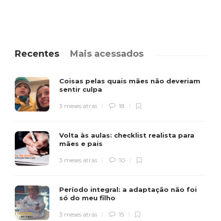
Recentes
Mais acessados
Coisas pelas quais mães não deveriam
sentir culpa
3 meses atrás
18
Volta às aulas: checklist realista para
mães e pais
3 meses atrás
10
Período integral: a adaptação não foi
só do meu filho
3 meses atrás
15