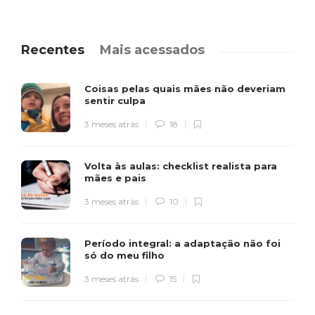
Recentes
Mais acessados
Coisas pelas quais mães não deveriam
sentir culpa
3 meses atrás
18
Volta às aulas: checklist realista para
mães e pais
3 meses atrás
10
Período integral: a adaptação não foi
só do meu filho
3 meses atrás
15