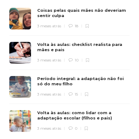
Coisas pelas quais mães não deveriam
sentir culpa
3 meses atrás
18
Volta às aulas: checklist realista para
mães e pais
3 meses atrás
10
Período integral: a adaptação não foi
só do meu filho
3 meses atrás
15
Volta às aulas: como lidar com a
adaptação escolar (filhos e pais)
3 meses atrás
0