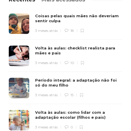
Coisas pelas quais mães não deveriam
sentir culpa
3 meses atrás
18
Volta às aulas: checklist realista para
mães e pais
3 meses atrás
10
Período integral: a adaptação não foi
só do meu filho
3 meses atrás
15
Volta às aulas: como lidar com a
adaptação escolar (filhos e pais)
3 meses atrás
0