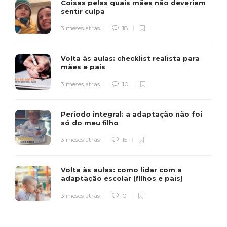
Coisas pelas quais mães não deveriam
sentir culpa
3 meses atrás
18
Volta às aulas: checklist realista para
mães e pais
3 meses atrás
10
Período integral: a adaptação não foi
só do meu filho
3 meses atrás
15
Volta às aulas: como lidar com a
adaptação escolar (filhos e pais)
3 meses atrás
0